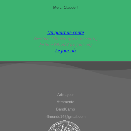
Merci Claude !
Un quart de conte
Dessins : Lila (Un quart de conte)
Jérôme DELHAY (Le jour où)
Le jour où
Artmajeur
Atramenta
BandCamp
rflmonde14@gmail.com