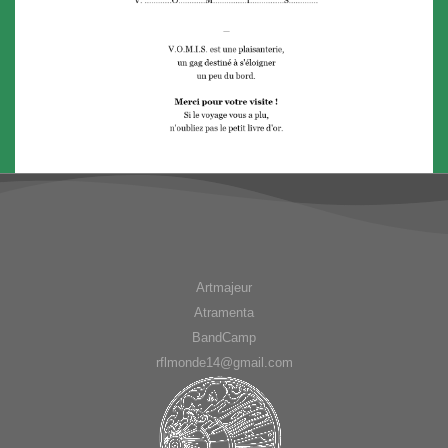
Artmajeur
Atramenta
BandCamp
rflmonde14@gmail.com