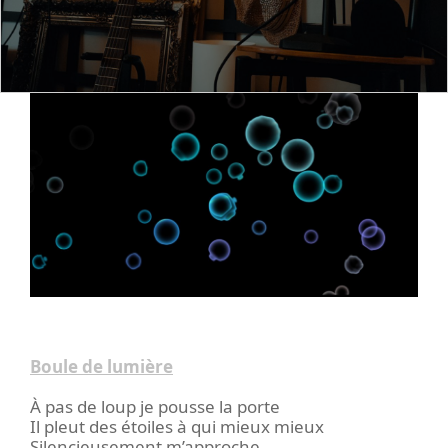
Boule de lumière
À pas de loup je pousse la porte
Il pleut des étoiles à qui mieux mieux
Silencieusement m’approche