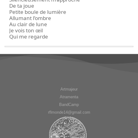
De ta joue
Petite boule de lumière
Allumant l’ombre
Au clair de lune
Je vois ton œil
Qui me regarde
Artmajeur
Atramenta
BandCamp
rflmonde14@gmail.com