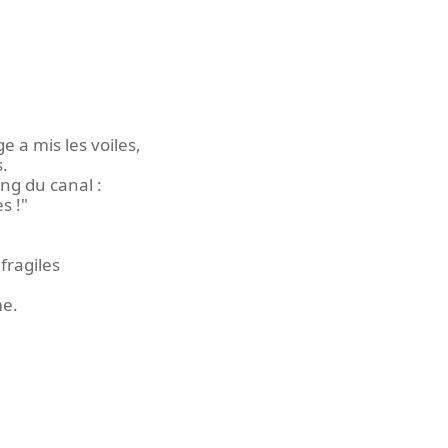
e a mis les voiles,
s.
ng du canal :
s !"
 fragiles
me.