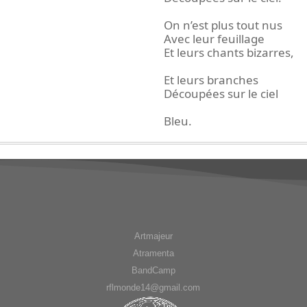
On n’est plus tout nus
Avec leur feuillage
Et leurs chants bizarres,
Et leurs branches
Découpées sur le ciel
Bleu.
Artmajeur
Atramenta
BandCamp
rflmonde14@gmail.com